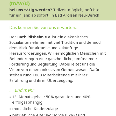
(m/w/d)
bei uns tätig werden?
Teilzeit möglich, befristet
für ein Jahr, ab sofort, in Bad Arolsen Neu-Berich
Das können Sie von uns erwarten...
Der
Bathildisheim e.V.
ist ein diakonisches
Sozialunternehmen mit viel Tradition und dennoch
dem Blick für aktuelle und zukünftige
Herausforderungen. Wir ermöglichen Menschen mit
Behinderungen eine ganzheitliche, umfassende
Förderung und Begleitung. Dabei leitet uns die
Vision von einem inklusiven Gemeinwesen. Dafür
stehen rund 1000 Mitarbeitende mit ihrer
Erfahrung und ihrer Überzeugung.
.....und mehr
13. Monatsgehalt: 50% garantiert und 40%
erfolgsabhängig
monatliche Kinderzulage
betriebliche Altersvorsorge (EZVK) und